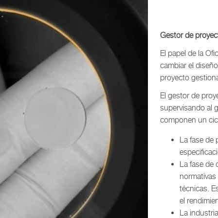
Gestor de proyec
El papel de la Of
cambiar el diseño
proyecto gestion
El gestor de proy
supervisando al g
componen un cicl
La fase de 
especificac
La fase de 
normativas 
técnicas. E
el rendimie
La industria