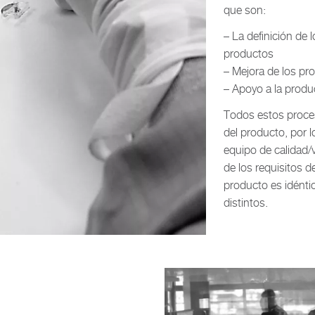
que son:
– La definición de
productos
– Mejora de los pr
– Apoyo a la produ
Todos estos proces
del producto, por 
equipo de calidad/v
de los requisitos d
producto es idénti
distintos.