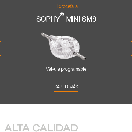
Hidrocefalia
®
SOPHY
MINI SM1
Válvula de presión fija
SABER MÁS
ALTA CALIDAD