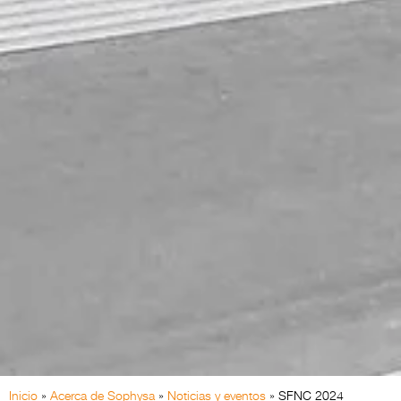
Inicio
»
Acerca de Sophysa
»
Noticias y eventos
»
SFNC 2024