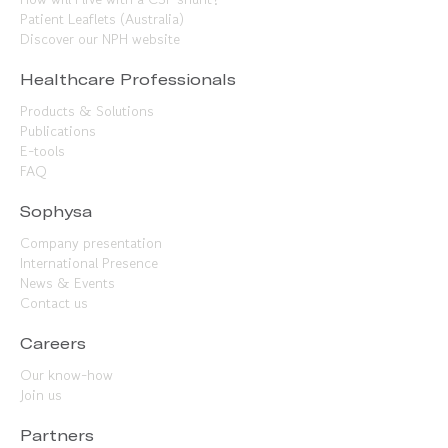
Patient Leaflets (Australia)
Discover our NPH website
Healthcare Professionals
Products & Solutions
Publications
E-tools
FAQ
Sophysa
Company presentation
International Presence
News & Events
Contact us
Careers
Our know-how
Join us
Partners