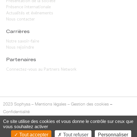
Présentation de la société
Présence internationale
Actualités et événements
Nous contacter
Carrières
Notre savoir-faire
Nous rejoindre
Partenaires
Connectez-vous au Partners Network
2023 Sophysa –
Mentions légales
–
Gestion des cookies
–
Confidentialité
Ce site utilise des cookies et vous donne le contrôle sur ceux que
vous souhaitez activer
Tout accepter
Tout refuser
Personnaliser