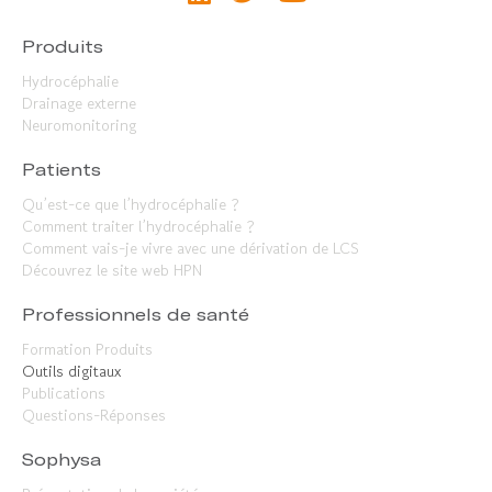
Produits
Hydrocéphalie
Drainage externe
Neuromonitoring
Patients
Qu’est-ce que l’hydrocéphalie ?
Comment traiter l’hydrocéphalie ?
Comment vais-je vivre avec une dérivation de LCS
Découvrez le site web HPN
Professionnels de santé
Formation Produits
Outils digitaux
Publications
Questions-Réponses
Sophysa