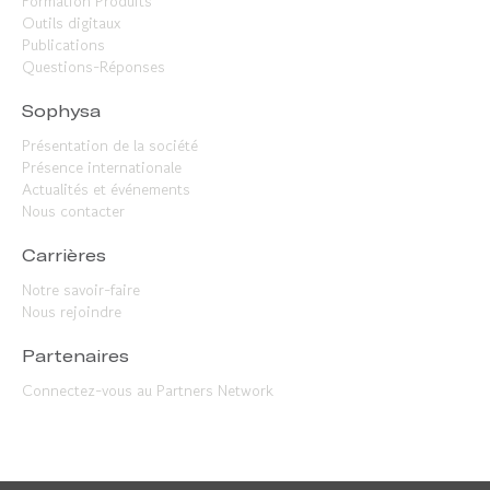
Formation Produits
Outils digitaux
Publications
Questions-Réponses
Sophysa
Présentation de la société
Présence internationale
Actualités et événements
Nous contacter
Carrières
Notre savoir-faire
Nous rejoindre
Partenaires
Connectez-vous au Partners Network