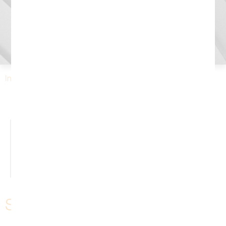
®
Início
»
Produtos
»
Hidrocefalia
»
Sophy
Mini SM1
®
Sobre o Sophy
Mini SM1
Documentos
Produtos relacionados
®
Sobre o Sophy
Mini SM1