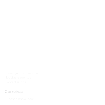
Produtos
Hidrocefalia
Drenagem externa
Neuromonitorização
Portas de acesso
Doentes
O que é a hidrocefalia?
Como tratar a hidrocefalia?
Como é que vou viver com uma derivação do LCR?
Sobre Sophysa
Apresentação da empresa
Presença internacional
Notícias e eventos
Contactar-nos
Carreiras
O nosso know-how