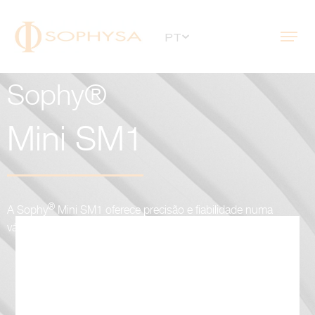
PT
Sophy®
Mini SM1
®
A Sophy
Mini SM1 oferece precisão e fiabilidade numa
válvula extremamente pequena e fácil de utilizar.