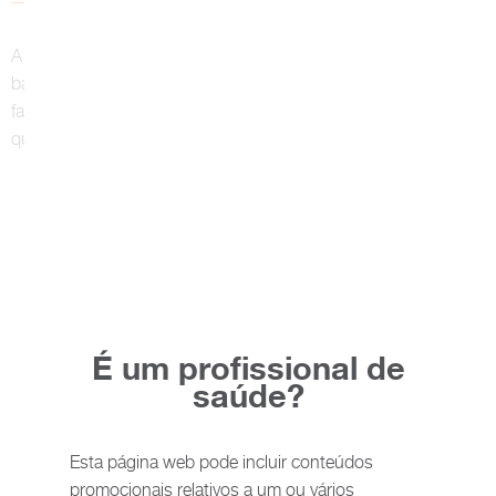
®
A válvula Sophy
Mini Monopressure (SM1) é uma válvula
ball-in-cone de baixo perfil e alta precisão. É pequena e
fabricada com o mesmo material fiável e de alta qualidade
que as válvulas reguláveis Sophysa.
É um profissional de
saúde?
Esta página web pode incluir conteúdos
promocionais relativos a um ou vários